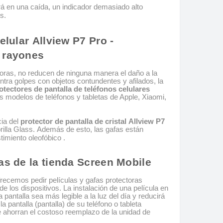
rá en una caída, un indicador demasiado alto
s.
elular Allview P7 Pro -
y rayones
toras, no reducen de ninguna manera el daño a la
tra golpes con objetos contundentes y afilados, la
otectores de pantalla de teléfonos celulares
s modelos de teléfonos y tabletas de Apple, Xiaomi,
cia del
protector de pantalla de cristal Allview P7
illa Glass. Además de esto, las gafas están
timiento oleofóbico .
as de la tienda Screen Mobile
frecemos pedir películas y gafas protectoras
 los dispositivos. La instalación de una película en
 pantalla sea más legible a la luz del día y reducirá
la pantalla (pantalla) de su teléfono o tableta
e ahorran el costoso reemplazo de la unidad de