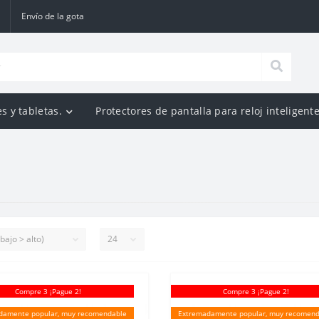
Envío de la gota
s y tabletas.
Protectores de pantalla para reloj inteligente
Compre 3 ¡Pague 2!
Compre 3 ¡Pague 2!
damente popular, muy recomendable
Extremadamente popular, muy recomend