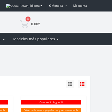
Idioma
€
Moneda
Mi cuenta
0
0.00€
.
Modelos más populares
Compre 3 ¡Pague 2!
able
Extremadamente popular, muy recomendable