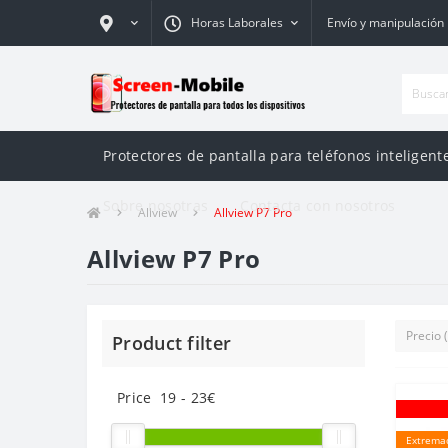
Horas Laborales
Envío y manipulación
Protectores de pantalla para teléfonos inteligente
Sobre nosotras
Contacta con nosotros
Allview
Allview P7 Pro
Allview P7 Pro
Product filter
Price
19
-
23
€
Extrema