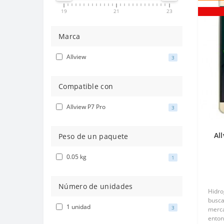
19
21
23
Marca
Allview
3
Compatible con
Allview P7 Pro
3
Al
Peso de un paquete
T
0.05 kg
1
Número de unidades
Hidro
busca
1 unidad
3
merca
enton