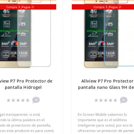
Compre 3 ¡Pague 2!
Compre 3 ¡Pague 2!
lview P7 Pro Protector de
Allview P7 Pro Protector
pantalla Hidrogel
pantalla nano Glass 9H d
ransparente (Silicona) 1
unidad Screen Mobile
unidad Screen Mobile
0
0
gel transparente: si está
En Screen Mobile sabemos lo
ndo la última palabra en el
importante que es el teléfono
do de protectores de pantalla,
inteligente para usted, por eso le
ces este producto es para usted,
ofrecemos un protector de pantal