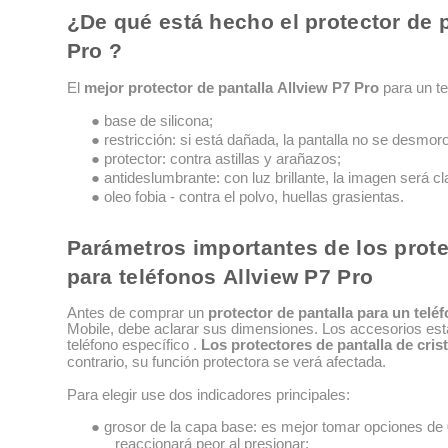
¿De qué está hecho el protector de p
Pro ?
El
mejor protector de pantalla Allview P7 Pro
para un te
● base de silicona;
● restricción: si está dañada, la pantalla no se desmoro
● protector: contra astillas y arañazos;
● antideslumbrante: con luz brillante, la imagen será cl
● oleo fobia - contra el polvo, huellas grasientas.
Parámetros importantes de los prote
para teléfonos Allview P7 Pro
Antes de comprar un
protector de pantalla para un telé
Mobile, debe aclarar sus dimensiones. Los accesorios es
teléfono específico .
Los protectores de pantalla de cris
contrario, su función protectora se verá afectada.
Para elegir use dos indicadores principales:
● grosor de la capa base: es mejor tomar opciones de 
reaccionará peor al presionar;