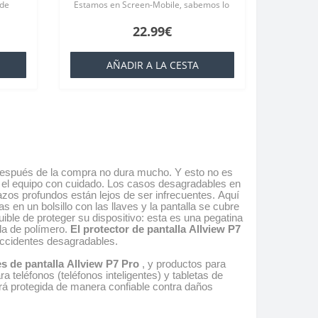
 de
Estamos en Screen-Mobile, sabemos lo
iew
importante que es para usted su
22.99€
teléfono inteligente, porque ofrec..
AÑADIR A LA CESTA
e después de la compra no dura mucho. Y esto no es
 el equipo con cuidado. Los casos desagradables en
zos profundos están lejos de ser infrecuentes. Aquí
s en un bolsillo con las llaves y la pantalla se cubre
ible de proteger su dispositivo: esta es una pegatina
la de polímero.
El protector de pantalla Allview P7
 accidentes desagradables.
s de pantalla Allview P7 Pro
, y productos para
 teléfonos (teléfonos inteligentes) y tabletas de
stará protegida de manera confiable contra daños