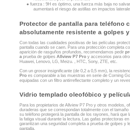
● fuerza : 9H es óptimo, una fuerza más baja no salva
aumentará el riesgo de astillas en impactos laterale
Protector de pantalla para teléfono c
absolutamente resistente a golpes 
Con todas las cualidades positivas de las películas protec
pantalla cuando se caen. Para una protección completa con
aparición de rasguños profundos, recomendamos pedir
pr
a
prueba de golpes
Allview P7 Pro
y accesorios para otro
Huawei, Lenovo, LG, Meizu. , HTC, Sony, ZTE, etc.
Con un grosor insignificante (de 0,2 a 0,5 mm), la resisten
Pro
es comparable a las muestras en serie de Corning Gor
equipadas con un filtro antirreflectante completo y un reves
Vidrio templado oleofóbico y películ
Para los propietarios de Allview P7 Pro y otros modelos, o
duraderas que se correspondan totalmente con el tamaño de
su teléfono protegerá la pantalla de los rayones, hará que la
la fatiga visual durante la lectura. Las gafas protectoras en 
garantizan una seguridad completa a prueba de golpes y l
pantalla.