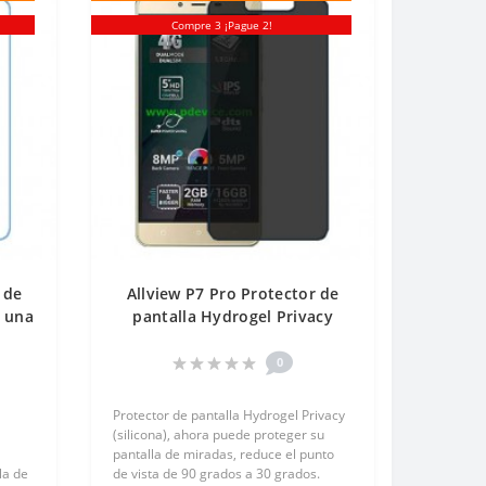
Compre 3 ¡Pague 2!
 de
Allview P7 Pro Protector de
e una
pantalla Hydrogel Privacy
(Silicona) One Unit Screen
Mobile
0
Protector de pantalla Hydrogel Privacy
(silicona), ahora puede proteger su
pantalla de miradas, reduce el punto
la de
de vista de 90 grados a 30 grados.