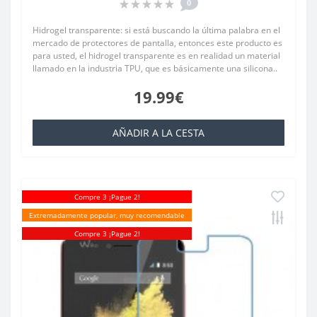
0
Hidrogel transparente: si está buscando la última palabra en el
mercado de protectores de pantalla, entonces este producto es
para usted, el hidrogel transparente es en realidad un material
llamado en la industria TPU, que es básicamente una silicona..
19.99€
AÑADIR A LA CESTA
Compre 3 ¡Pague 2!
Extremadamente popular, muy recomendable
Compre 3 ¡Pague 2!