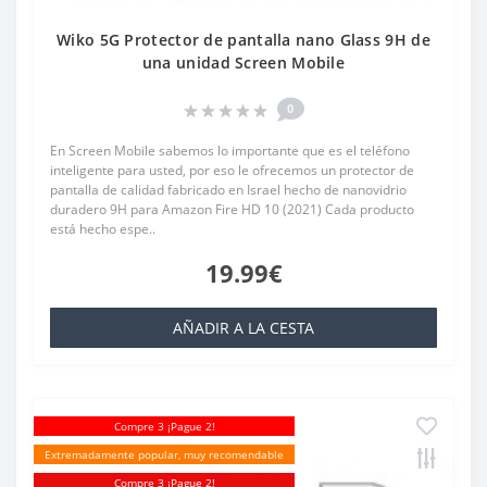
Wiko 5G Protector de pantalla nano Glass 9H de
una unidad Screen Mobile
0
En Screen Mobile sabemos lo importante que es el teléfono
inteligente para usted, por eso le ofrecemos un protector de
pantalla de calidad fabricado en Israel hecho de nanovidrio
duradero 9H para Amazon Fire HD 10 (2021) Cada producto
está hecho espe..
19.99€
AÑADIR A LA CESTA
Compre 3 ¡Pague 2!
Extremadamente popular, muy recomendable
Compre 3 ¡Pague 2!