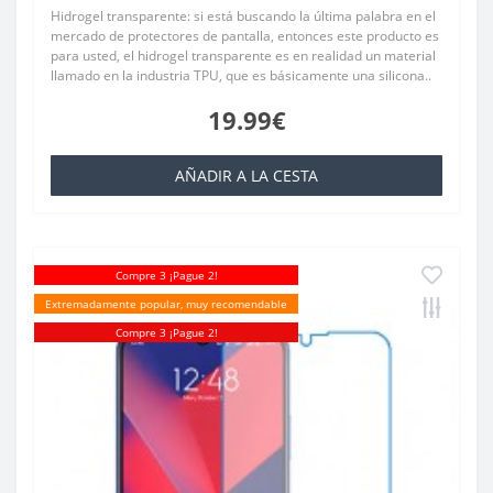
Hidrogel transparente: si está buscando la última palabra en el
mercado de protectores de pantalla, entonces este producto es
para usted, el hidrogel transparente es en realidad un material
llamado en la industria TPU, que es básicamente una silicona..
19.99€
AÑADIR A LA CESTA
Compre 3 ¡Pague 2!
Extremadamente popular, muy recomendable
Compre 3 ¡Pague 2!