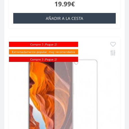
19.99€
AÑADIR A LA CESTA
Compre 3 ¡Pague 2!
Extremadamente popular, muy recomendable
Compre 3 ¡Pague 2!