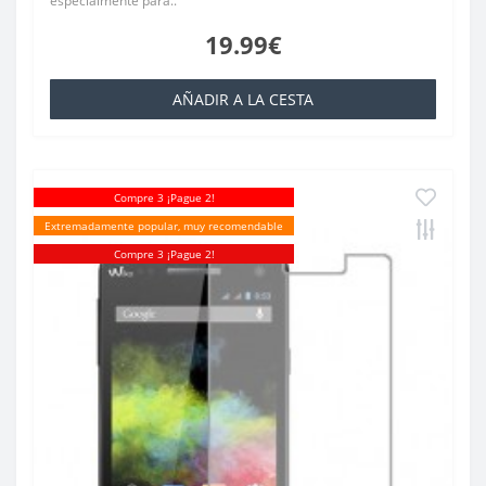
especialmente para..
19.99€
AÑADIR A LA CESTA
Compre 3 ¡Pague 2!
Extremadamente popular, muy recomendable
Compre 3 ¡Pague 2!