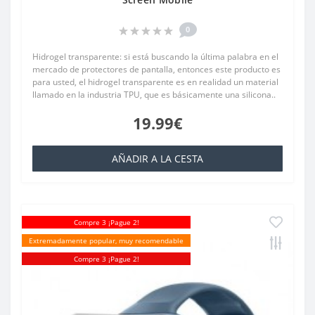
0
Hidrogel transparente: si está buscando la última palabra en el
mercado de protectores de pantalla, entonces este producto es
para usted, el hidrogel transparente es en realidad un material
llamado en la industria TPU, que es básicamente una silicona..
19.99€
AÑADIR A LA CESTA
Compre 3 ¡Pague 2!
Extremadamente popular, muy recomendable
Compre 3 ¡Pague 2!