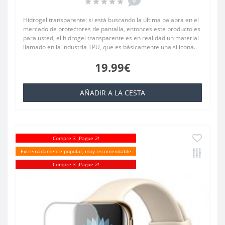
0
Hidrogel transparente: si está buscando la última palabra en el
mercado de protectores de pantalla, entonces este producto es
para usted, el hidrogel transparente es en realidad un material
llamado en la industria TPU, que es básicamente una silicona..
19.99€
AÑADIR A LA CESTA
Compre 3 ¡Pague 2!
Extremadamente popular, muy recomendable
Compre 3 ¡Pague 2!