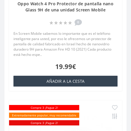
Oppo Watch 4 Pro Protector de pantalla nano
Glass 9H de una unidad Screen Mobile
0
En Screen Mobile sabemos lo importante que es el teléfono
inteligente para usted, por eso le ofrecemos un protector de
pantalla de calidad fabricado en Israel hecho de nanovidrio
duradero 9H para Amazon Fire HD 10 (2021) Cada producto
está hecho espe..
19.99€
AÑADIR A LA CESTA
Compre 3 ¡Pague 2!
Extremadamente popular, muy recomendable
Compre 3 ¡Pague 2!