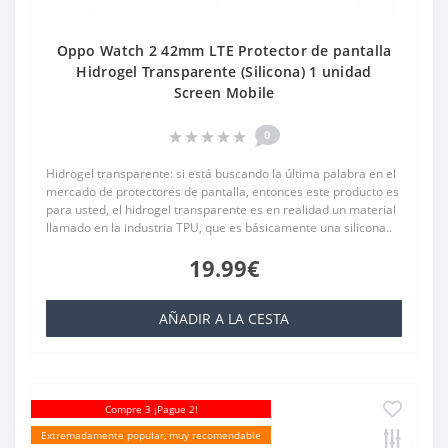
Oppo Watch 2 42mm LTE Protector de pantalla
Hidrogel Transparente (Silicona) 1 unidad
Screen Mobile
0
Hidrogel transparente: si está buscando la última palabra en el
mercado de protectores de pantalla, entonces este producto es
para usted, el hidrogel transparente es en realidad un material
llamado en la industria TPU, que es básicamente una silicona..
19.99€
AÑADIR A LA CESTA
Compre 3 ¡Pague 2!
Extremadamente popular, muy recomendable