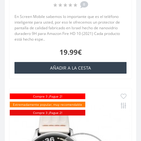
0
En Screen Mobile sabemos lo importante que es el teléfono
inteligente para usted, por eso le ofrecemos un protector de
pantalla de calidad fabricado en Israel hecho de nanovidrio
duradero 9H para Amazon Fire HD 10 (2021) Cada producto
está hecho espe..
19.99€
AÑADIR A LA CESTA
Compre 3 ¡Pague 2!
Extremadamente popular, muy recomendable
Compre 3 ¡Pague 2!