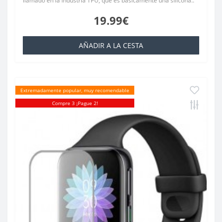
llamado en la industria TPU, que es básicamente una silicona..
19.99€
AÑADIR A LA CESTA
Extremadamente popular, muy recomendable
Compre 3 ¡Pague 2!