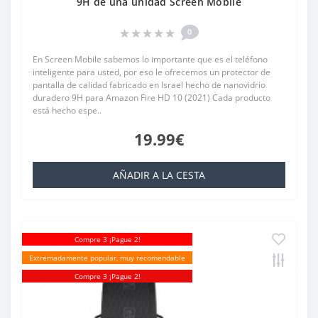
9H de una unidad Screen Mobile
0
En Screen Mobile sabemos lo importante que es el teléfono
inteligente para usted, por eso le ofrecemos un protector de
pantalla de calidad fabricado en Israel hecho de nanovidrio
duradero 9H para Amazon Fire HD 10 (2021) Cada producto
está hecho espe..
19.99€
AÑADIR A LA CESTA
Compre 3 ¡Pague 2!
Extremadamente popular, muy recomendable
Compre 3 ¡Pague 2!