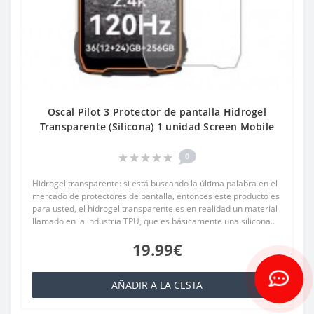
Oscal Pilot 3 Protector de pantalla Hidrogel
Transparente (Silicona) 1 unidad Screen Mobile
0
Hidrogel transparente: si está buscando la última palabra en el
mercado de protectores de pantalla, entonces este producto es
para usted, el hidrogel transparente es en realidad un material
llamado en la industria TPU, que es básicamente una silicona..
19.99€
AÑADIR A LA CESTA