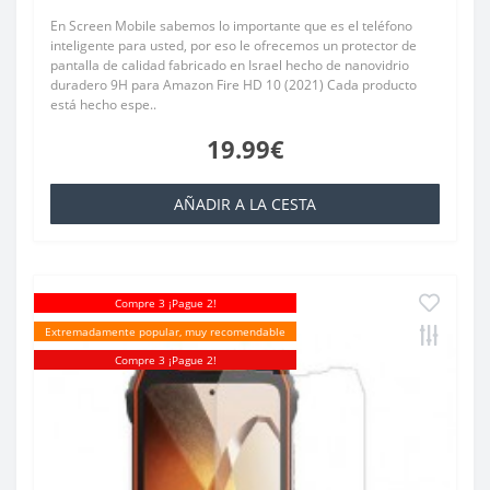
En Screen Mobile sabemos lo importante que es el teléfono
inteligente para usted, por eso le ofrecemos un protector de
pantalla de calidad fabricado en Israel hecho de nanovidrio
duradero 9H para Amazon Fire HD 10 (2021) Cada producto
está hecho espe..
19.99€
AÑADIR A LA CESTA
Compre 3 ¡Pague 2!
Extremadamente popular, muy recomendable
Compre 3 ¡Pague 2!