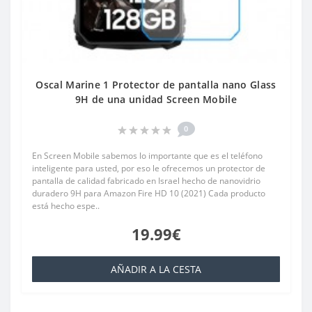
Oscal Marine 1 Protector de pantalla nano Glass
9H de una unidad Screen Mobile
0
En Screen Mobile sabemos lo importante que es el teléfono
inteligente para usted, por eso le ofrecemos un protector de
pantalla de calidad fabricado en Israel hecho de nanovidrio
duradero 9H para Amazon Fire HD 10 (2021) Cada producto
está hecho espe..
19.99€
AÑADIR A LA CESTA