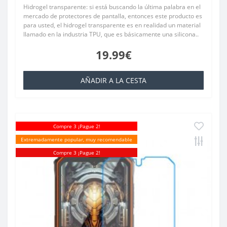
Hidrogel transparente: si está buscando la última palabra en el
mercado de protectores de pantalla, entonces este producto es
para usted, el hidrogel transparente es en realidad un material
llamado en la industria TPU, que es básicamente una silicona..
19.99€
AÑADIR A LA CESTA
Compre 3 ¡Pague 2!
Extremadamente popular, muy recomendable
Compre 3 ¡Pague 2!