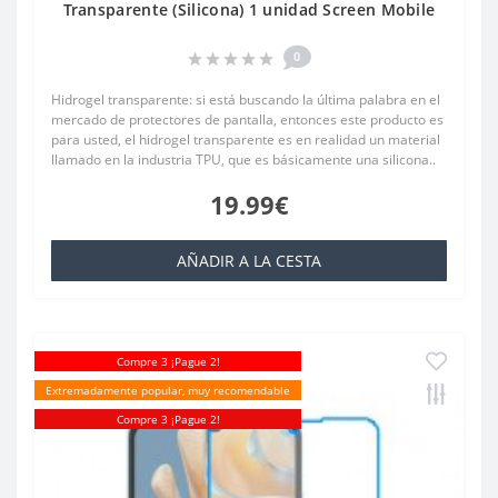
Transparente (Silicona) 1 unidad Screen Mobile
0
Hidrogel transparente: si está buscando la última palabra en el
mercado de protectores de pantalla, entonces este producto es
para usted, el hidrogel transparente es en realidad un material
llamado en la industria TPU, que es básicamente una silicona..
19.99€
AÑADIR A LA CESTA
Compre 3 ¡Pague 2!
Extremadamente popular, muy recomendable
Compre 3 ¡Pague 2!