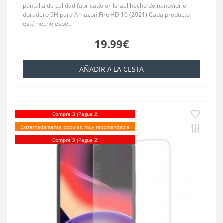
pantalla de calidad fabricado en Israel hecho de nanovidrio
duradero 9H para Amazon Fire HD 10 (2021) Cada producto
está hecho espe..
19.99€
AÑADIR A LA CESTA
Compre 3 ¡Pague 2!
Extremadamente popular, muy recomendable
Compre 3 ¡Pague 2!