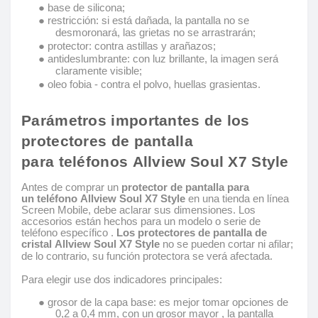
● base de silicona;
● restricción: si está dañada, la pantalla no se
desmoronará, las grietas no se arrastrarán;
● protector: contra astillas y arañazos;
● antideslumbrante: con luz brillante, la imagen será
claramente visible;
● oleo fobia - contra el polvo, huellas grasientas.
Parámetros importantes de los
protectores de pantalla
para teléfonos Allview Soul X7 Style
Antes de comprar un
protector de pantalla para
un teléfono Allview Soul X7 Style
en una tienda en línea
Screen Mobile, debe aclarar sus dimensiones. Los
accesorios están hechos para un modelo o serie de
teléfono específico .
Los protectores de pantalla de
cristal Allview Soul X7 Style
no se pueden cortar ni afilar;
de lo contrario, su función protectora se verá afectada.
Para elegir use dos indicadores principales:
● grosor de la capa base: es mejor tomar opciones de
0,2 a 0,4 mm, con un grosor mayor , la pantalla