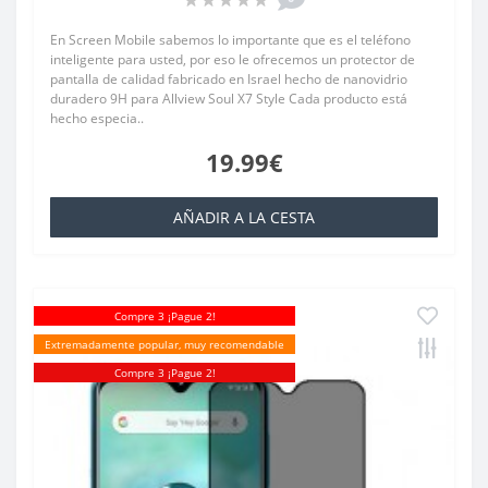
En Screen Mobile sabemos lo importante que es el teléfono
inteligente para usted, por eso le ofrecemos un protector de
pantalla de calidad fabricado en Israel hecho de nanovidrio
duradero 9H para Allview Soul X7 Style Cada producto está
hecho especia..
19.99€
AÑADIR A LA CESTA
Compre 3 ¡Pague 2!
Extremadamente popular, muy recomendable
Compre 3 ¡Pague 2!