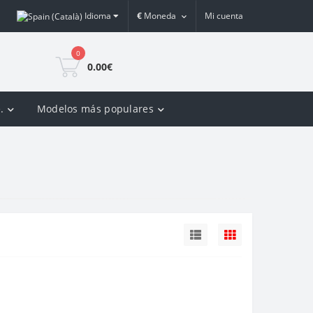
Idioma
€
Moneda
Mi cuenta
0
0.00€
.
Modelos más populares