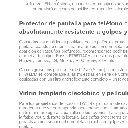
● fuerza : 9H es óptimo, una fuerza más baja no salva
aumentará el riesgo de astillas en impactos laterale
Protector de pantalla para teléfono 
absolutamente resistente a golpes 
Con todas las cualidades positivas de las películas protec
pantalla cuando se caen. Para una protección completa con
aparición de rasguños profundos, recomendamos pedir
pr
a
prueba de golpes
Fossil FTW1147
y accesorios para otr
Huawei, Lenovo, LG, Meizu. , HTC, Sony, ZTE, etc.
Con un grosor insignificante (de 0,2 a 0,5 mm), la resisten
FTW1147
es comparable a las muestras en serie de Corni
equipadas con un filtro antirreflectante completo y un reves
Vidrio templado oleofóbico y películ
Para los propietarios de Fossil FTW1147 y otros modelos, 
duraderas que se correspondan totalmente con el tamaño de
su teléfono protegerá la pantalla de los rayones, hará que la
la fatiga visual durante la lectura. Las gafas protectoras en 
garantizan una seguridad completa a prueba de golpes y l
pantalla.