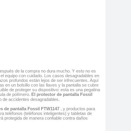
e después de la compra no dura mucho. Y esto no es
 el equipo con cuidado. Los casos desagradables en
zos profundos están lejos de ser infrecuentes. Aquí
s en un bolsillo con las llaves y la pantalla se cubre
ible de proteger su dispositivo: esta es una pegatina
cula de polímero.
El protector de pantalla Fossil
ivo de accidentes desagradables.
es de pantalla Fossil FTW1147
, y productos para
 teléfonos (teléfonos inteligentes) y tabletas de
stará protegida de manera confiable contra daños