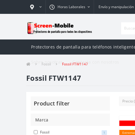
Horas Laborales
Envío y manipulación
Protectores de pantalla para teléfonos inteligente
Sobre nosotras
Contacta con nosotros
Fossil
Fossil FTW1147
Fossil FTW1147
Product filter
Marca
Fossil
1
Extrema