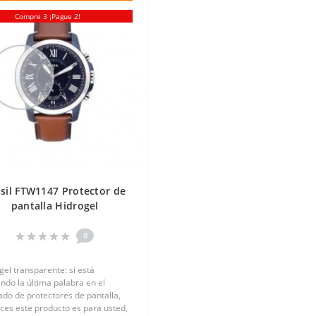
Compre 3 ¡Pague 2!
sil FTW1147 Protector de
pantalla Hidrogel
ransparente (Silicona) 1
unidad Screen Mobile
0
gel transparente: si está
ndo la última palabra en el
do de protectores de pantalla,
ces este producto es para usted,