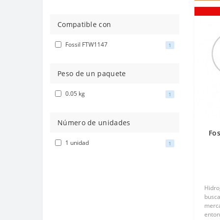
Compatible con
Fossil FTW1147
1
Peso de un paquete
0.05 kg
1
Número de unidades
Fos
1 unidad
1
T
Hidro
busca
merca
enton