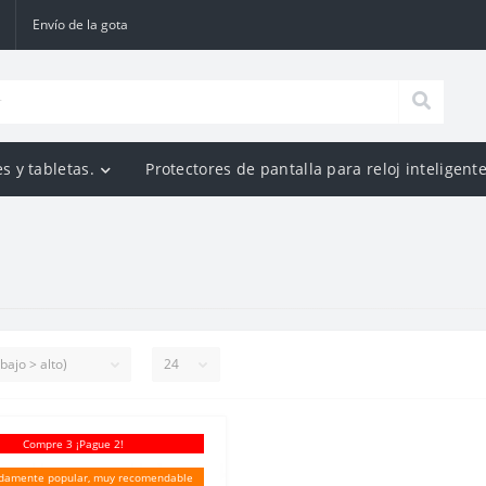
Envío de la gota
s y tabletas.
Protectores de pantalla para reloj inteligente
Compre 3 ¡Pague 2!
damente popular, muy recomendable