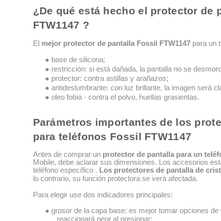
¿De qué está hecho el protector de p
FTW1147 ?
El
mejor protector de pantalla Fossil FTW1147
para un t
● base de silicona;
● restricción: si está dañada, la pantalla no se desmoro
● protector: contra astillas y arañazos;
● antideslumbrante: con luz brillante, la imagen será cl
● oleo fobia - contra el polvo, huellas grasientas.
Parámetros importantes de los prote
para teléfonos Fossil FTW1147
Antes de comprar un
protector de pantalla para un tel
Mobile, debe aclarar sus dimensiones. Los accesorios es
teléfono específico .
Los protectores de pantalla de cri
lo contrario, su función protectora se verá afectada.
Para elegir use dos indicadores principales:
● grosor de la capa base: es mejor tomar opciones de 
reaccionará peor al presionar;