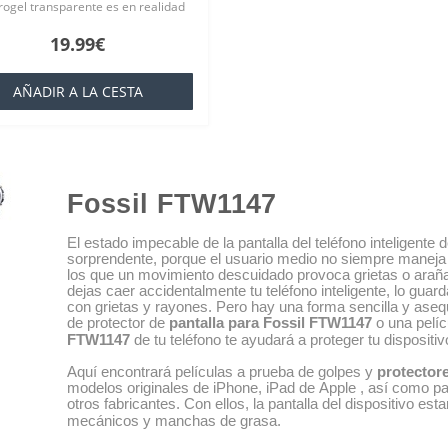
drogel transparente es en realidad
terial llamado en la industria
19.99€
que es básicamente una silicona..
AÑADIR A LA CESTA
Fossil FTW1147
El estado impecable de la pantalla del teléfono inteligent
sorprendente, porque el usuario medio no siempre maneja
los que un movimiento descuidado provoca grietas o araña
dejas caer accidentalmente tu teléfono inteligente, lo guarda
con grietas y rayones. Pero hay una forma sencilla y asequ
de protector de
pantalla para Fossil FTW1147
o una pelí
FTW1147
de tu teléfono te ayudará a proteger tu disposit
Aquí encontrará películas a prueba de golpes y
protector
modelos originales de iPhone, iPad de Apple , así como para
otros fabricantes. Con ellos, la pantalla del dispositivo e
mecánicos y manchas de grasa.