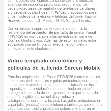
contra golpes con objetos contundentes y afilados, la
aparición de rasguños profundos, recomendamos
pedir
protectores de pantalla de teléfonos celulares
a
prueba de golpes
Fossil FTW4026
y accesorios para
otros modelos de teléfonos y tabletas de Apple, Xiaomi,
Huawei, Lenovo, LG, Meizu. , HTC, Sony, ZTE, etc.
Con un grosor insignificante (de 0,2 a 0,5 mm), la
resistencia del
protector de pantalla de cristal Fossil
FTW4026
es comparable a las muestras en serie de
Corning Gorilla Glass. Además de esto, las gafas están
equipadas con un filtro antirreflectante completo y
un revestimiento oleofóbico .
Vidrio templado oleofóbico y
películas de la tienda Screen Mobile
Para los propietarios de Fossil FTW4026 y otros modelos,
ofrecemos pedir películas y gafas protectoras duraderas
que se correspondan totalmente con el tamaño de los
dispositivos. La instalación de una película en su teléfono
protegerá la pantalla de los rayones, hará que la pantalla
sea más legible a la luz del día y reducirá
la fatiga visual durante la lectura. Las gafas protectoras en
la pantalla (pantalla) de su teléfono o tableta garantizan una
seguridad completa a prueba de golpes y le ahorran el