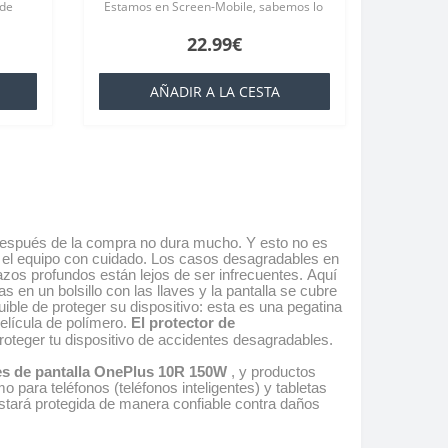
 de
Estamos en Screen-Mobile, sabemos lo
a
importante que es para usted su
22.99€
te
teléfono inteligente, porque ofrec..
AÑADIR A LA CESTA
e después de la compra no dura mucho. Y esto no es
 el equipo con cuidado. Los casos desagradables en
zos profundos están lejos de ser infrecuentes. Aquí
s en un bolsillo con las llaves y la pantalla se cubre
ible de proteger su dispositivo: esta es una pegatina
elícula de polímero.
El protector de
proteger tu dispositivo de accidentes desagradables.
es de pantalla OnePlus 10R 150W
, y productos
 para teléfonos (teléfonos inteligentes) y tabletas
o estará protegida de manera confiable contra daños