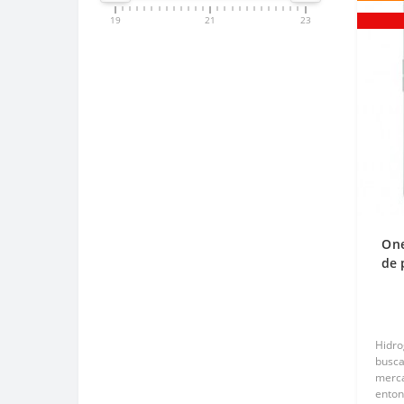
19
21
23
One
de 
(S
Hidro
busca
merca
enton