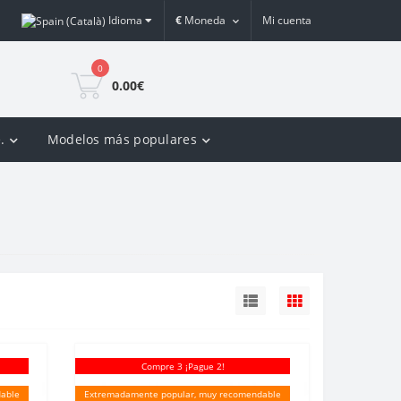
Idioma
€
Moneda
Mi cuenta
0
0.00€
.
Modelos más populares
Compre 3 ¡Pague 2!
able
Extremadamente popular, muy recomendable