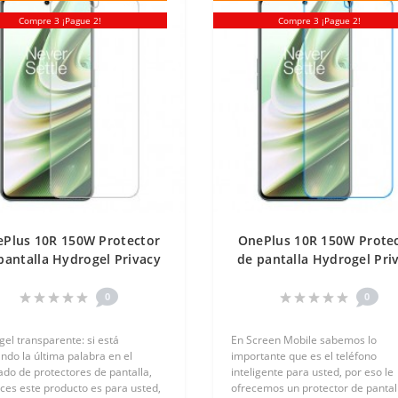
Compre 3 ¡Pague 2!
Compre 3 ¡Pague 2!
Plus 10R 150W Protector
OnePlus 10R 150W Prote
pantalla Hydrogel Privacy
de pantalla Hydrogel Pri
ilicona) One Unit Screen
(Silicona) One Unit Scre
Mobile
Mobile
0
0
gel transparente: si está
En Screen Mobile sabemos lo
ndo la última palabra en el
importante que es el teléfono
do de protectores de pantalla,
inteligente para usted, por eso le
ces este producto es para usted,
ofrecemos un protector de pantal