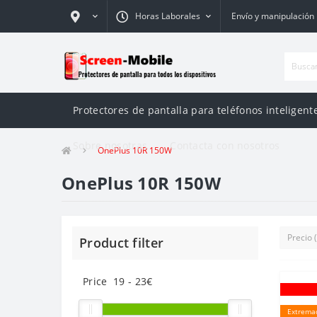
Horas Laborales
Envío y manipulación
Protectores de pantalla para teléfonos inteligente
Sobre nosotras
Contacta con nosotros
OnePlus 10R 150W
OnePlus 10R 150W
Product filter
Price
19
-
23
€
Extrema