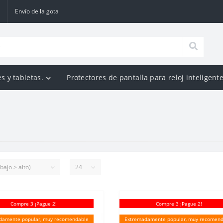
Envío de la gota
s y tabletas.
Protectores de pantalla para reloj inteligente
Compre 3 ¡Pague 2!
Compre 3 ¡Pague 2!
damente popular, muy recomendable
Extremadamente popular, muy recomend