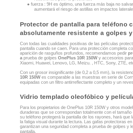
● fuerza : 9H es óptimo, una fuerza más baja no salva
aumentará el riesgo de astillas en impactos laterale
Protector de pantalla para teléfono
absolutamente resistente a golpes 
Con todas las cualidades positivas de las películas protec
pantalla cuando se caen. Para una protección completa con
aparición de rasguños profundos, recomendamos pedir
pr
a
prueba de golpes
OnePlus 10R 150W
y accesorios para
Xiaomi, Huawei, Lenovo, LG, Meizu. , HTC, Sony, ZTE, et
Con un grosor insignificante (de 0,2 a 0,5 mm), la resisten
10R 150W
es comparable a las muestras en serie de Corn
equipadas con un filtro antirreflectante completo y un reves
Vidrio templado oleofóbico y películ
Para los propietarios de OnePlus 10R 150W y otros modelo
duraderas que se correspondan totalmente con el tamaño de
su teléfono protegerá la pantalla de los rayones, hará que la
la fatiga visual durante la lectura. Las gafas protectoras en 
garantizan una seguridad completa a prueba de golpes y l
pantalla.