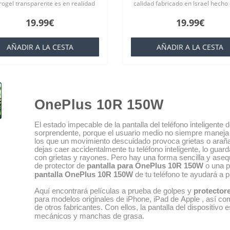
drogel transparente es en realidad
calidad fabricado en Israel hecho
terial llamado en la industria
nanovidrio duradero 9H para Cad
19.99€
19.99€
que es básicamente una silicona..
producto está hecho especialmen
para su pedido..
AÑADIR A LA CESTA
AÑADIR A LA CESTA
OnePlus 10R 150W
El estado impecable de la pantalla del teléfono inteligent
sorprendente, porque el usuario medio no siempre maneja
los que un movimiento descuidado provoca grietas o araña
dejas caer accidentalmente tu teléfono inteligente, lo guarda
con grietas y rayones. Pero hay una forma sencilla y asequ
de protector de
pantalla para OnePlus 10R 150W
o una p
pantalla OnePlus 10R 150W
de tu teléfono te ayudará a 
Aquí encontrará películas a prueba de golpes y
protector
para modelos originales de iPhone, iPad de Apple , así como
de otros fabricantes. Con ellos, la pantalla del dispositiv
mecánicos y manchas de grasa.