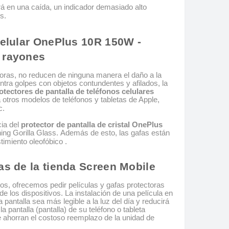
rá en una caída, un indicador demasiado alto
s.
 celular OnePlus 10R 150W -
y rayones
toras, no reducen de ninguna manera el daño a la
tra golpes con objetos contundentes y afilados, la
otectores de pantalla de teléfonos celulares
 otros modelos de teléfonos y tabletas de Apple,
c.
cia del
protector de pantalla de cristal OnePlus
ing Gorilla Glass. Además de esto, las gafas están
timiento oleofóbico .
as de la tienda Screen Mobile
s, ofrecemos pedir películas y gafas protectoras
 los dispositivos. La instalación de una película en
 pantalla sea más legible a la luz del día y reducirá
la pantalla (pantalla) de su teléfono o tableta
e ahorran el costoso reemplazo de la unidad de