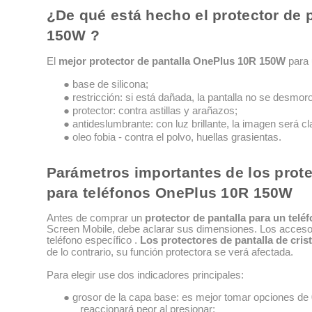
¿De qué está hecho el protector de 
150W ?
El
mejor protector de pantalla OnePlus 10R 150W
para 
● base de silicona;
● restricción: si está dañada, la pantalla no se desmoro
● protector: contra astillas y arañazos;
● antideslumbrante: con luz brillante, la imagen será cl
● oleo fobia - contra el polvo, huellas grasientas.
Parámetros importantes de los prote
para teléfonos OnePlus 10R 150W
Antes de comprar un
protector de pantalla para un te
Screen Mobile, debe aclarar sus dimensiones. Los acceso
teléfono específico .
Los protectores de pantalla de cri
de lo contrario, su función protectora se verá afectada.
Para elegir use dos indicadores principales:
● grosor de la capa base: es mejor tomar opciones de 
reaccionará peor al presionar;