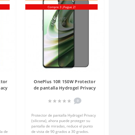
Compre 3 ¡Pague 2!
ctor
OnePlus 10R 150W Protector
vacy
de pantalla Hydrogel Privacy
en
(Silicona) One Unit Screen
Mobile
0
Protector de pantalla Hydrogel Privacy
(silicona), ahora puede proteger su
pantalla de miradas, reduce el punto
la de
de vista de 90 grados a 30 grados.