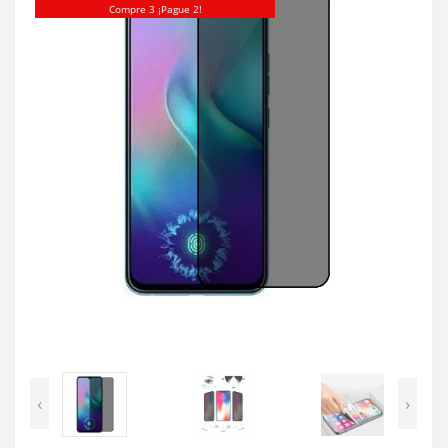
Compre 3 ¡Pague 2!
‹
›