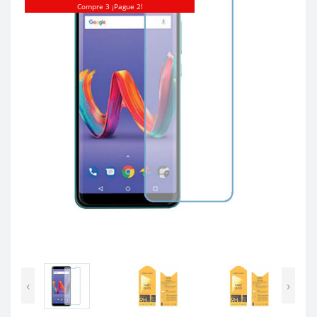
Compre 3 ¡Pague 2!
‹
›